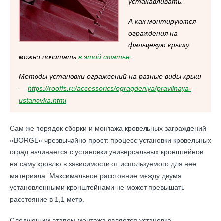
устанавливать.
А как монтируются
ограждения на
фальцевую крышу
можно почитать
в этой статье
.
Методы установки ограждений на разные виды крыш
—
https://rooffs.ru/accessories/ogragdeniya/pravilnaya-
ustanovka.html
Сам же порядок сборки и монтажа кровельных заграждений
«BORGE» чрезвычайно прост: процесс установки кровельных
оград начинается с установки универсальных кронштейнов
на саму кровлю в зависимости от используемого для нее
материала. Максимальное расстояние между двумя
установленными кронштейнами не может превышать
расстояние в 1,1 метр.
Следующим этапом монтажа является установка