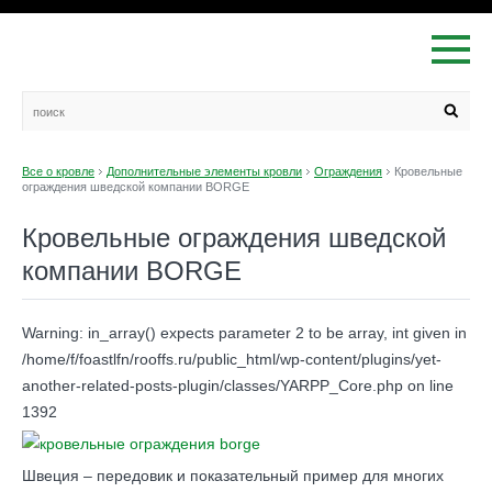
Все о кровле
Дополнительные элементы кровли
Ограждения
Кровельные
ограждения шведской компании BORGE
Кровельные ограждения шведской
компании BORGE
Warning: in_array() expects parameter 2 to be array, int given in
/home/f/foastlfn/rooffs.ru/public_html/wp-content/plugins/yet-
another-related-posts-plugin/classes/YARPP_Core.php on line
1392
Швеция – передовик и показательный пример для многих