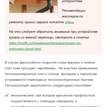
устройства.
Рекомендации
мастеров по
ремонту крыши гаража читайте
здесь
.
На что следует обратить внимание при устройстве
кровли из мягкой черепицы, смотрите в статье
https://rooffs.ru/myagkaya/cherepica/sovetu-po-
ustroystvu-krovli.html
.
В случае двухслойного покрытия стыки верхних и нижних
плит тоже проходят «вразбежку». На участках примыкания
теплоизоляционных плит к стенам, фонарям и парапетам
устраиваются переходные теплоизоляционные бортики.
Теплоизоляция закрепляется следующими способами:
механическим, при котором крепление профнастила
осуществляется с помощью саморезов, а
железобетонного основания – при помощи пластиковых