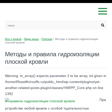
Все о кровле
Виды крыш
Плоская
Методы и правила гидроизоляции
плоской кровли
Методы и правила гидроизоляции
плоской кровли
Warning: in_array() expects parameter 2 to be array, int given in
/home/f/foastlfn/rooffs.ru/public_html/wp-content/plugins/yet-
another-related-posts-plugin/classes/YARPP_Core.php on line
1392
При
устройстве любой кровли с особой тщательностью